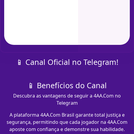
📱 Canal Oficial no Telegram!
📱 Benefícios do Canal
Descubra as vantagens de seguir a 4AA.Com no
Telegram
A plataforma 4AA.Com Brasil garante total justiça e
segurança, permitindo que cada jogador na 4AA.Com
aposte com confiança e demonstre sua habilidade.