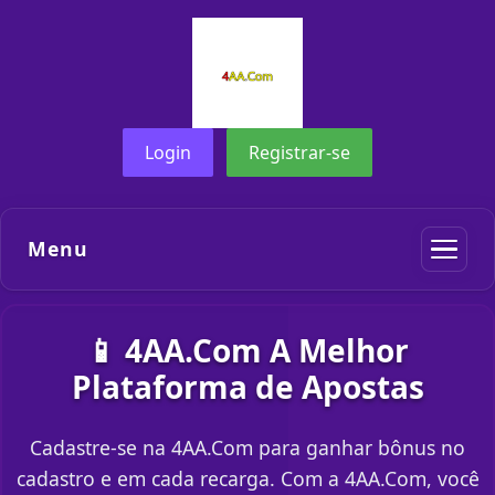
Login
Registrar-se
Menu
📱 4AA.Com A Melhor
Plataforma de Apostas
Cadastre-se na 4AA.Com para ganhar bônus no
cadastro e em cada recarga. Com a 4AA.Com, você