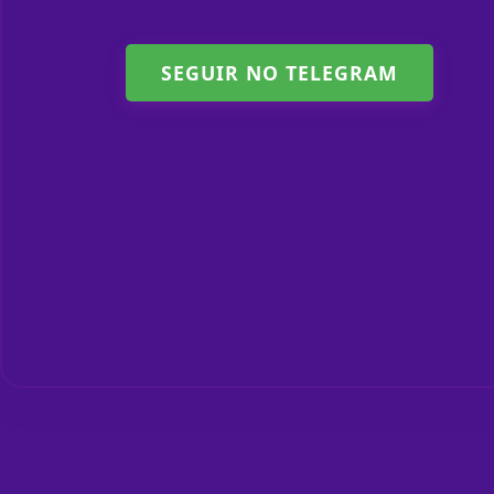
SEGUIR NO TELEGRAM