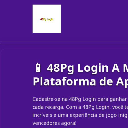
📱 48Pg Login A 
Plataforma de A
Cadastre-se na 48Pg Login para ganhar
cada recarga. Com a 48Pg Login, você 
incríveis e uma experiência de jogo inig
vencedores agora!