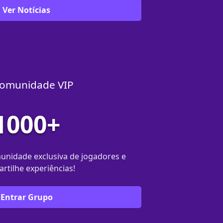
Ver Notícias
Comunidade VIP
1000+
unidade exclusiva de jogadores e
rtilhe experiências!
Entrar Grupo