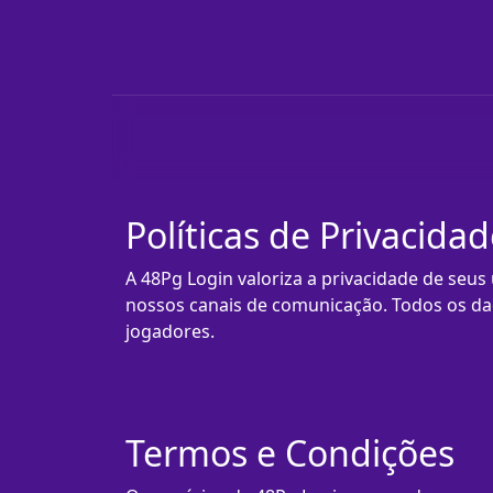
Políticas de Privacida
A 48Pg Login valoriza a privacidade de seu
nossos canais de comunicação. Todos os dad
jogadores.
Termos e Condições