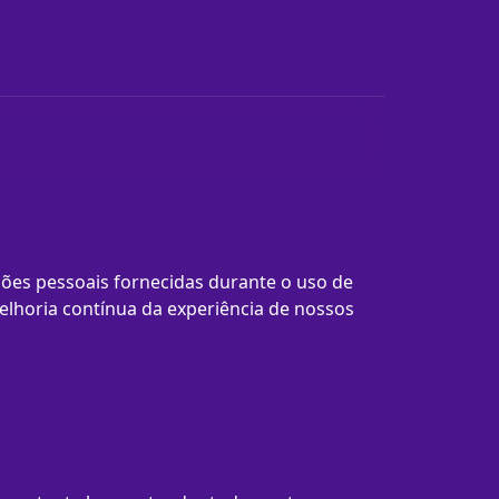
ções pessoais fornecidas durante o uso de
elhoria contínua da experiência de nossos