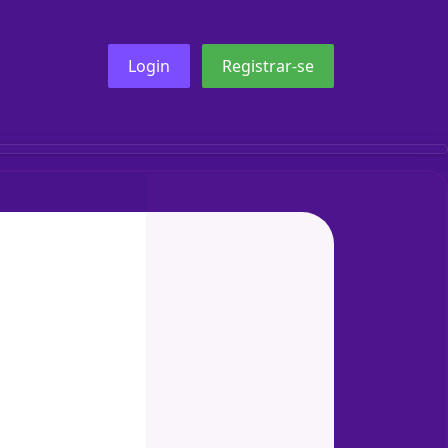
Login
Registrar-se