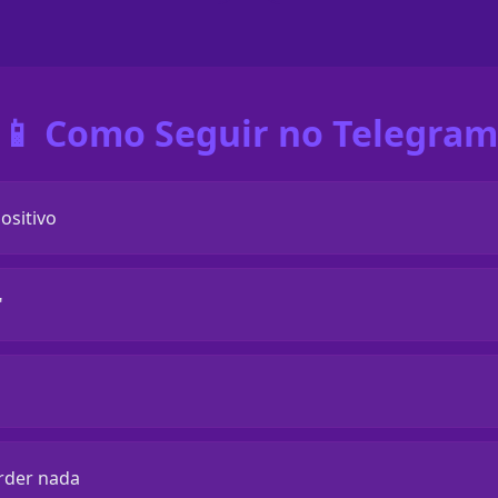
📱 Como Seguir no Telegram
ositivo
"
erder nada