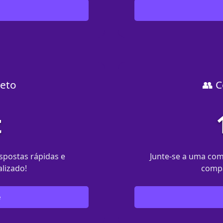
reto
👥 
t
espostas rápidas e
Junte-se a uma com
lizado!
compa
e