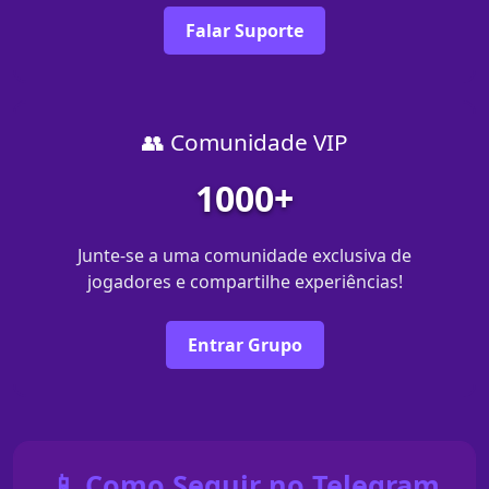
Falar Suporte
👥 Comunidade VIP
1000+
Junte-se a uma comunidade exclusiva de
jogadores e compartilhe experiências!
Entrar Grupo
📱 Como Seguir no Telegram