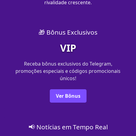
rivalidade crescente.
🎁 Bônus Exclusivos
VIP
Receba bônus exclusivos do Telegram,
promoções especiais e códigos promocionais
únicos!
Ver Bônus
📢 Notícias em Tempo Real