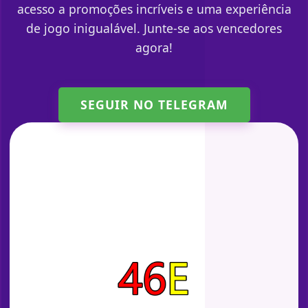
acesso a promoções incríveis e uma experiência
de jogo inigualável. Junte-se aos vencedores
agora!
SEGUIR NO TELEGRAM