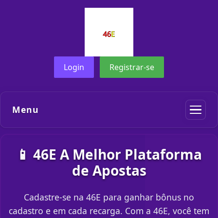
Login
Registrar-se
Menu
📱 46E A Melhor Plataforma
de Apostas
Cadastre-se na 46E para ganhar bônus no
cadastro e em cada recarga. Com a 46E, você tem