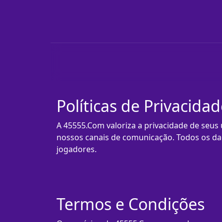
Políticas de Privacida
A 45555.Com valoriza a privacidade de seu
nossos canais de comunicação. Todos os dad
jogadores.
Termos e Condições