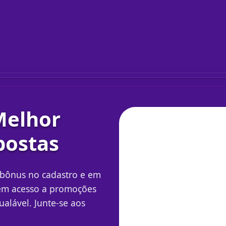
Melhor
postas
 bônus no cadastro e em
tem acesso a promoções
ualável. Junte-se aos