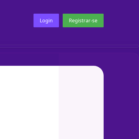
Login
Registrar-se