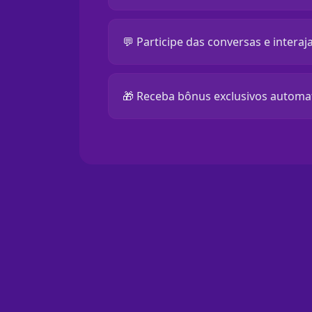
💬 Participe das conversas e interaj
🎁 Receba bônus exclusivos autom