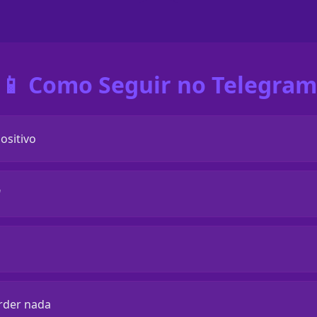
📱 Como Seguir no Telegram
ositivo
"
erder nada