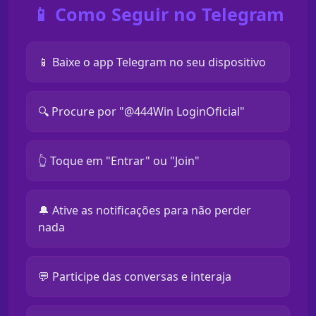
📱 Como Seguir no Telegram
📱 Baixe o app Telegram no seu dispositivo
🔍 Procure por "@444Win LoginOficial"
👆 Toque em "Entrar" ou "Join"
🔔 Ative as notificações para não perder
nada
💬 Participe das conversas e interaja