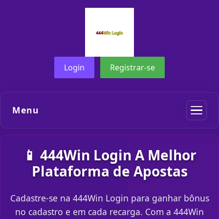
Login
Registrar-se
Menu
📱 444Win Login A Melhor
Plataforma de Apostas
Cadastre-se na 444Win Login para ganhar bônus
no cadastro e em cada recarga. Com a 444Win