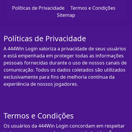
Políticas de Privacidade
Termos e Condições
Sitemap
Políticas de Privacidade
A 444Win Login valoriza a privacidade de seus usuários
e está empenhada em proteger todas as informações
pessoais fornecidas durante o uso de nossos canais de
comunicação. Todos os dados coletados são utilizados
exclusivamente para fins de melhoria contínua da
experiência de nossos jogadores.
Termos e Condições
Os usuários da 444Win Login concordam em respeitar