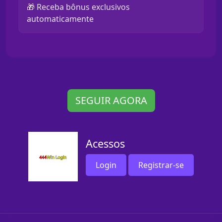
🎁 Receba bônus exclusivos
automaticamente
SEGUIR AGORA
Acessos
Login
Registrar-se