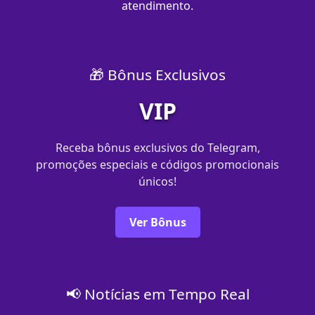
atendimento.
🎁 Bônus Exclusivos
VIP
Receba bônus exclusivos do Telegram,
promoções especiais e códigos promocionais
únicos!
Ver Bônus
📢 Notícias em Tempo Real