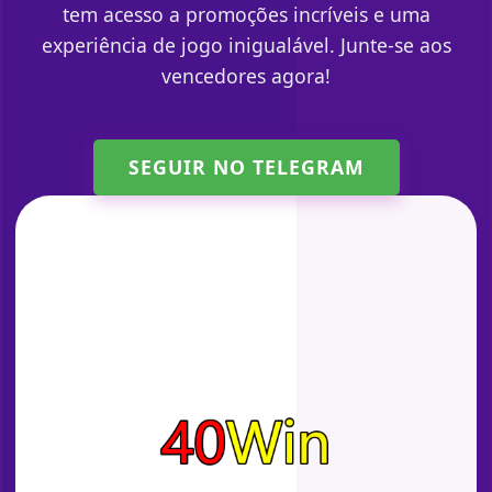
tem acesso a promoções incríveis e uma
experiência de jogo inigualável. Junte-se aos
vencedores agora!
SEGUIR NO TELEGRAM