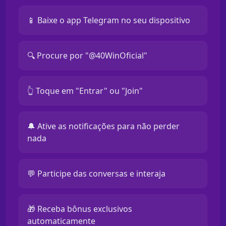
📱 Baixe o app Telegram no seu dispositivo
🔍 Procure por "@40WinOficial"
👆 Toque em "Entrar" ou "Join"
🔔 Ative as notificações para não perder
nada
💬 Participe das conversas e interaja
🎁 Receba bônus exclusivos
automaticamente