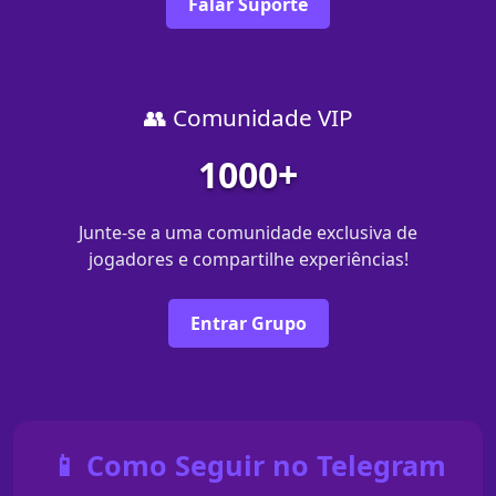
Falar Suporte
👥 Comunidade VIP
1000+
Junte-se a uma comunidade exclusiva de
jogadores e compartilhe experiências!
Entrar Grupo
📱 Como Seguir no Telegram