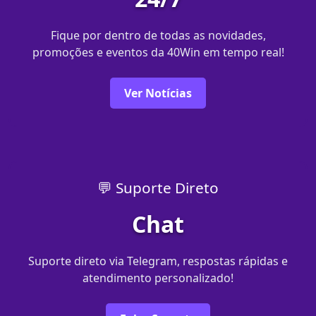
Fique por dentro de todas as novidades,
promoções e eventos da 40Win em tempo real!
Ver Notícias
💬 Suporte Direto
Chat
Suporte direto via Telegram, respostas rápidas e
atendimento personalizado!