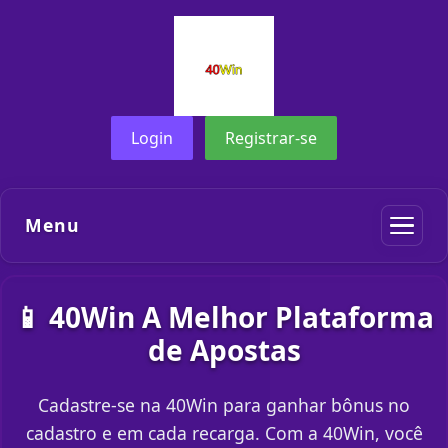
Login
Registrar-se
Menu
📱 40Win A Melhor Plataforma
de Apostas
Cadastre-se na 40Win para ganhar bônus no
cadastro e em cada recarga. Com a 40Win, você