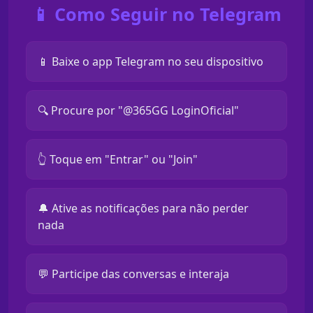
📱 Como Seguir no Telegram
📱 Baixe o app Telegram no seu dispositivo
🔍 Procure por "@365GG LoginOficial"
👆 Toque em "Entrar" ou "Join"
🔔 Ative as notificações para não perder
nada
💬 Participe das conversas e interaja