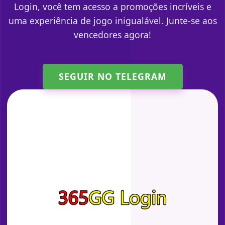
Login, você tem acesso a promoções incríveis e
uma experiência de jogo inigualável. Junte-se aos
vencedores agora!
SEGUIR NO TELEGRAM