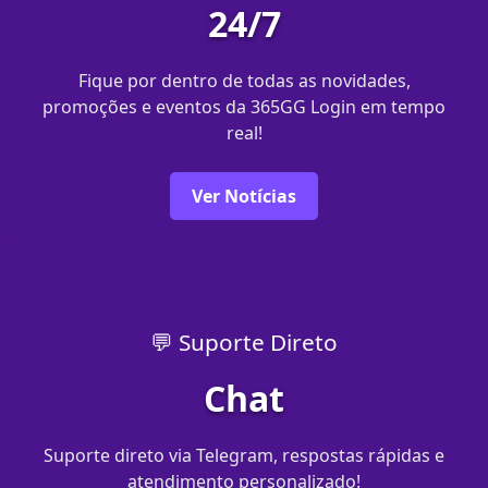
24/7
Fique por dentro de todas as novidades,
promoções e eventos da 365GG Login em tempo
real!
Ver Notícias
💬 Suporte Direto
Chat
Suporte direto via Telegram, respostas rápidas e
atendimento personalizado!