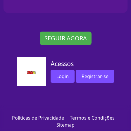
SEGUIR AGORA
Acessos
Login
Registrar-se
Políticas de Privacidade
Termos e Condições
Sitemap