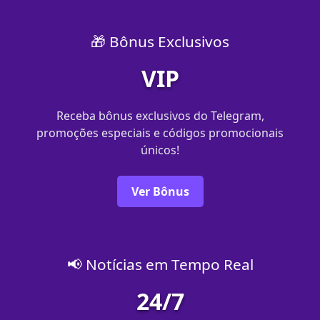
🎁 Bônus Exclusivos
VIP
Receba bônus exclusivos do Telegram,
promoções especiais e códigos promocionais
únicos!
Ver Bônus
📢 Notícias em Tempo Real
24/7