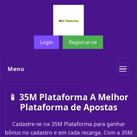
Login
Registrar-se
Menu
📱 35M Plataforma A Melhor
Plataforma de Apostas
Cadastre-se na 35M Plataforma para ganhar
bônus no cadastro e em cada recarga. Com a 35M