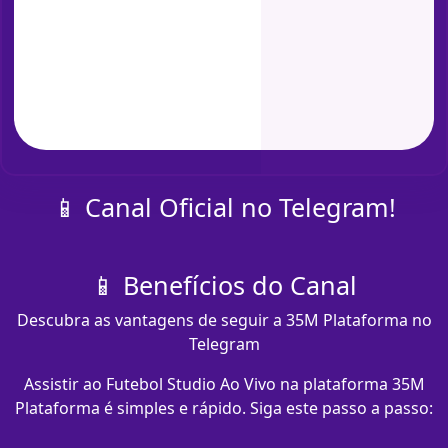
📱 Canal Oficial no Telegram!
📱 Benefícios do Canal
Descubra as vantagens de seguir a 35M Plataforma no
Telegram
Assistir ao Futebol Studio Ao Vivo na plataforma 35M
Plataforma é simples e rápido. Siga este passo a passo: