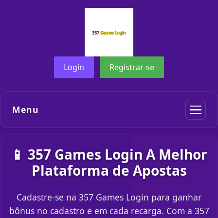
Login
Registrar-se
Menu
📱 357 Games Login A Melhor
Plataforma de Apostas
Cadastre-se na 357 Games Login para ganhar
bônus no cadastro e em cada recarga. Com a 357