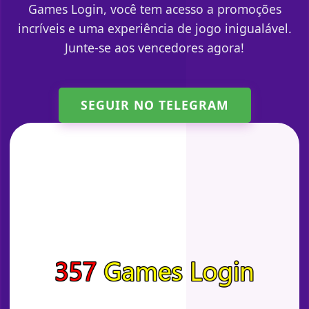
Games Login, você tem acesso a promoções
incríveis e uma experiência de jogo inigualável.
Junte-se aos vencedores agora!
SEGUIR NO TELEGRAM