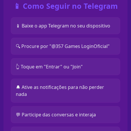
📱 Como Seguir no Telegram
📱 Baixe o app Telegram no seu dispositivo
🔍 Procure por "@357 Games LoginOficial"
👆 Toque em "Entrar" ou "Join"
🔔 Ative as notificações para não perder
nada
💬 Participe das conversas e interaja