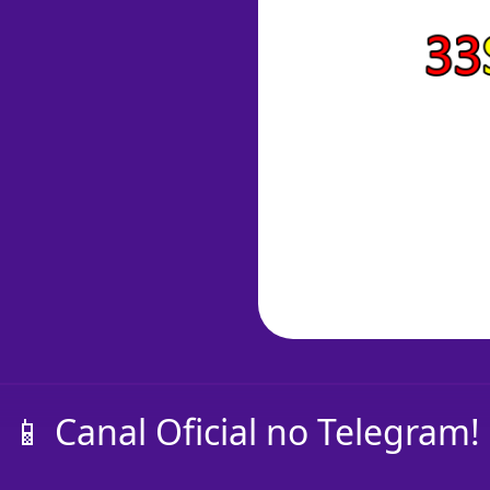
📱 Canal Oficial no Telegram!