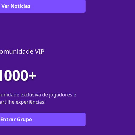
Ver Notícias
Comunidade VIP
1000+
unidade exclusiva de jogadores e
rtilhe experiências!
Entrar Grupo