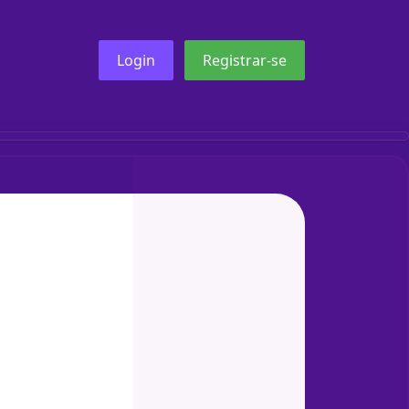
Login
Registrar-se