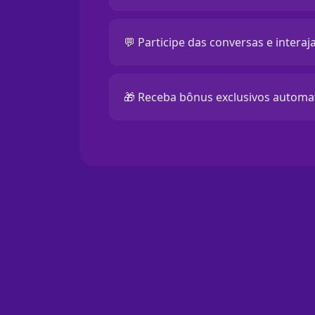
💬 Participe das conversas e interaj
🎁 Receba bônus exclusivos autom