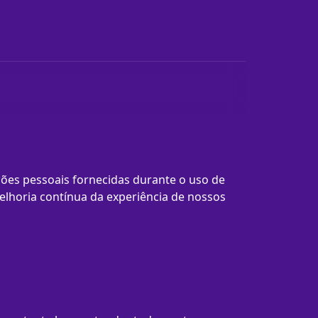
ões pessoais fornecidas durante o uso de
elhoria contínua da experiência de nossos