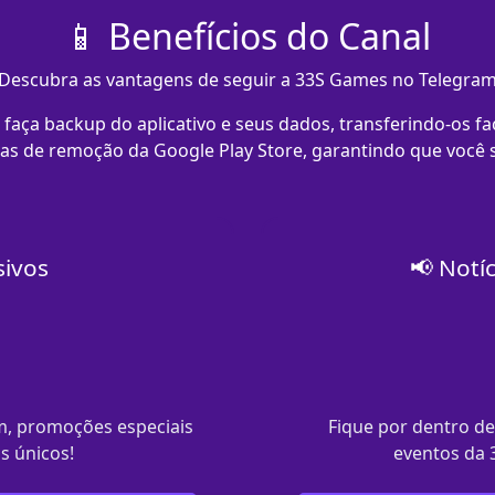
📱 Benefícios do Canal
Descubra as vantagens de seguir a 33S Games no Telegra
aça backup do aplicativo e seus dados, transferindo-os fa
cas de remoção da Google Play Store, garantindo que você 
sivos
📢 Notí
m, promoções especiais
Fique por dentro d
s únicos!
eventos da 