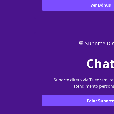
Ver Bônus
💬 Suporte Di
Cha
Suporte direto via Telegram, r
atendimento persona
Falar Suport