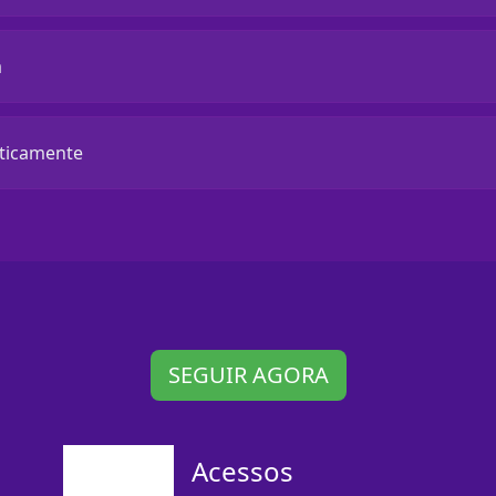
a
aticamente
SEGUIR AGORA
Acessos