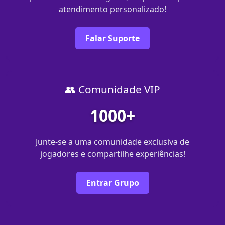
atendimento personalizado!
Falar Suporte
👥 Comunidade VIP
1000+
Junte-se a uma comunidade exclusiva de
jogadores e compartilhe experiências!
Entrar Grupo