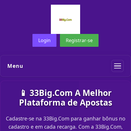
Login
Registrar-se
Menu
📱 33Big.Com A Melhor
Plataforma de Apostas
Cadastre-se na 33Big.Com para ganhar bônus no
cadastro e em cada recarga. Com a 33Big.Com,