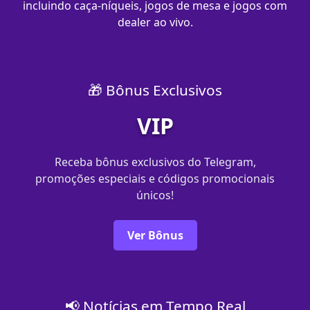
incluindo caça-níqueis, jogos de mesa e jogos com
dealer ao vivo.
🎁 Bônus Exclusivos
VIP
Receba bônus exclusivos do Telegram,
promoções especiais e códigos promocionais
únicos!
Ver Bônus
📢 Notícias em Tempo Real