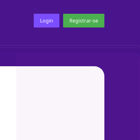
Login
Registrar-se