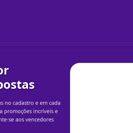
or
postas
s no cadastro e em cada
a promoções incríveis e
unte-se aos vencedores