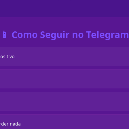
📱 Como Seguir no Telegram
ositivo
erder nada