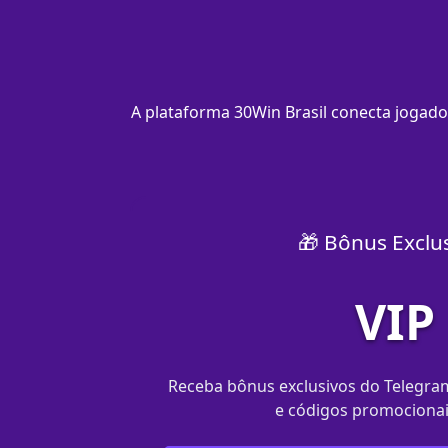
A plataforma 30Win Brasil conecta jogad
🎁 Bônus Exclu
VIP
Receba bônus exclusivos do Telegra
e códigos promocionai