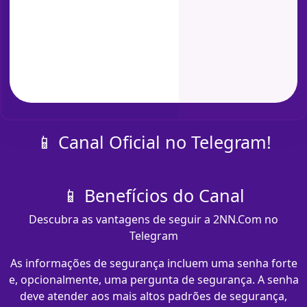
📱 Canal Oficial no Telegram!
📱 Benefícios do Canal
Descubra as vantagens de seguir a 2NN.Com no
Telegram
As informações de segurança incluem uma senha forte
e, opcionalmente, uma pergunta de segurança. A senha
deve atender aos mais altos padrões de segurança,