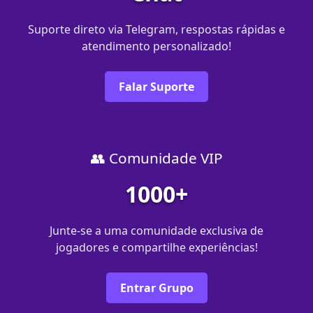
Suporte direto via Telegram, respostas rápidas e
atendimento personalizado!
Falar Suporte
👥 Comunidade VIP
1000+
Junte-se a uma comunidade exclusiva de
jogadores e compartilhe experiências!
Entrar Grupo