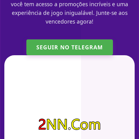
você tem acesso a promoções incríveis e uma
experiência de jogo inigualável. Junte-se aos
vencedores agora!
SEGUIR NO TELEGRAM