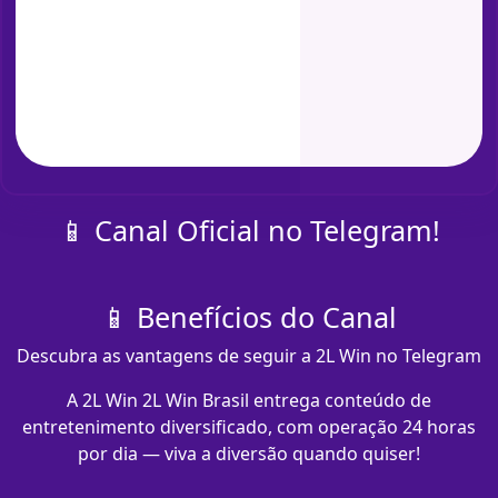
📱 Canal Oficial no Telegram!
📱 Benefícios do Canal
Descubra as vantagens de seguir a 2L Win no Telegram
A 2L Win 2L Win Brasil entrega conteúdo de
entretenimento diversificado, com operação 24 horas
por dia — viva a diversão quando quiser!