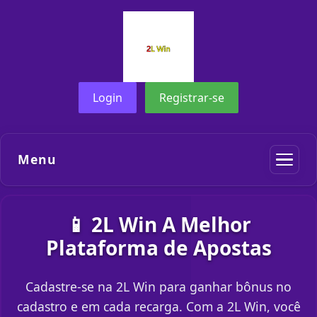
Login
Registrar-se
Menu
📱 2L Win A Melhor
Plataforma de Apostas
Cadastre-se na 2L Win para ganhar bônus no
cadastro e em cada recarga. Com a 2L Win, você