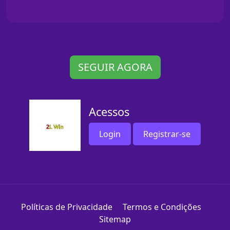
SEGUIR AGORA
Acessos
Login
Registrar-se
Políticas de Privacidade
Termos e Condições
Sitemap