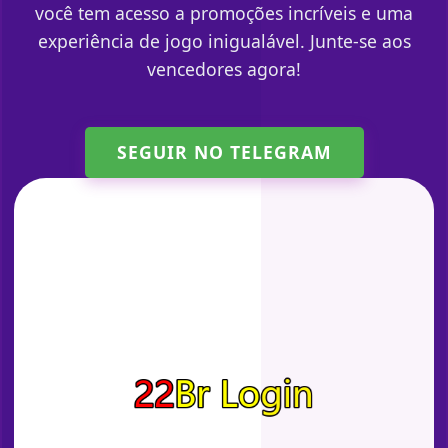
você tem acesso a promoções incríveis e uma
experiência de jogo inigualável. Junte-se aos
vencedores agora!
SEGUIR NO TELEGRAM