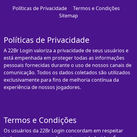
Políticas de Privacidade
Termos e Condições
Sitemap
Políticas de Privacidade
A 22Br Login valoriza a privacidade de seus usuários e
está empenhada em proteger todas as informações
pessoais fornecidas durante o uso de nossos canais de
comunicação. Todos os dados coletados são utilizados
exclusivamente para fins de melhoria contínua da
experiência de nossos jogadores.
Termos e Condições
Os usuários da 22Br Login concordam em respeitar