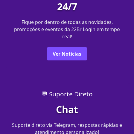
24/7
Fique por dentro de todas as novidades,
promoções e eventos da 22Br Login em tempo
real!
Ver Notícias
💬 Suporte Direto
Chat
Suporte direto via Telegram, respostas rápidas e
atendimento personalizado!