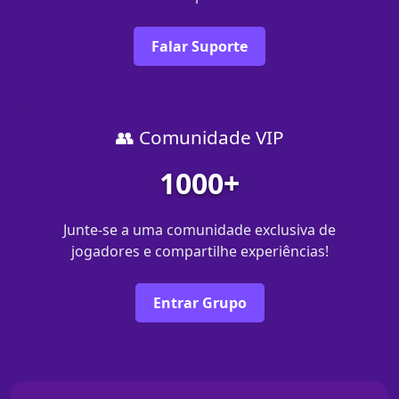
Falar Suporte
👥 Comunidade VIP
1000+
Junte-se a uma comunidade exclusiva de
jogadores e compartilhe experiências!
Entrar Grupo