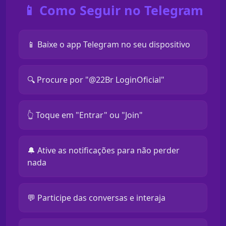
📱 Como Seguir no Telegram
📱 Baixe o app Telegram no seu dispositivo
🔍 Procure por "@22Br LoginOficial"
👆 Toque em "Entrar" ou "Join"
🔔 Ative as notificações para não perder
nada
💬 Participe das conversas e interaja