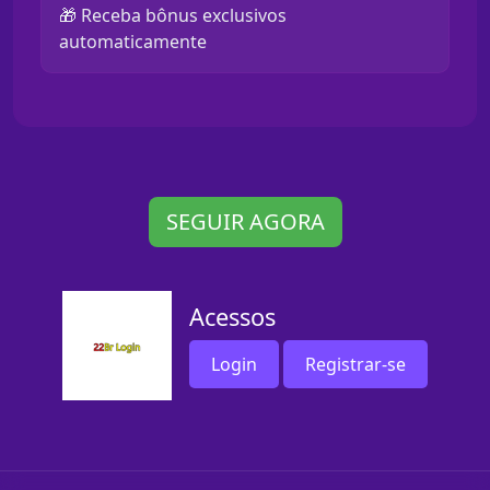
🎁 Receba bônus exclusivos
automaticamente
SEGUIR AGORA
Acessos
Login
Registrar-se