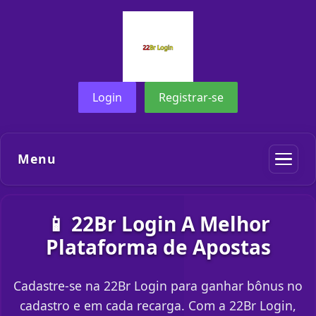
Login
Registrar-se
Menu
📱 22Br Login A Melhor
Plataforma de Apostas
Cadastre-se na 22Br Login para ganhar bônus no
cadastro e em cada recarga. Com a 22Br Login,