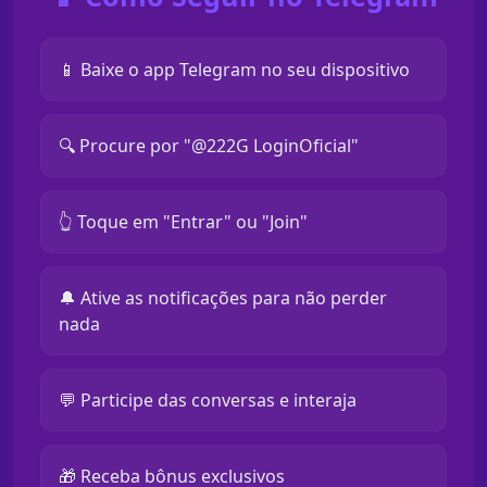
📱 Baixe o app Telegram no seu dispositivo
🔍 Procure por "@222G LoginOficial"
👆 Toque em "Entrar" ou "Join"
🔔 Ative as notificações para não perder
nada
💬 Participe das conversas e interaja
🎁 Receba bônus exclusivos