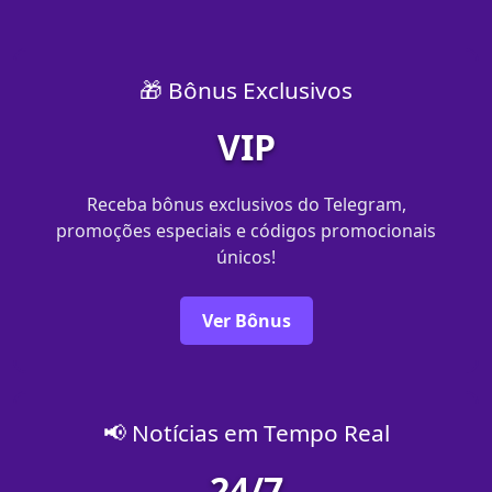
🎁 Bônus Exclusivos
VIP
Receba bônus exclusivos do Telegram,
promoções especiais e códigos promocionais
únicos!
Ver Bônus
📢 Notícias em Tempo Real
24/7