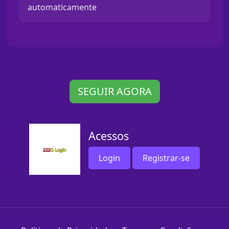
automaticamente
SEGUIR AGORA
Acessos
Login
Registrar-se