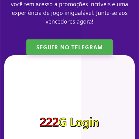
você tem acesso a promoções incríveis e uma
experiência de jogo inigualável. Junte-se aos
vencedores agora!
SEGUIR NO TELEGRAM