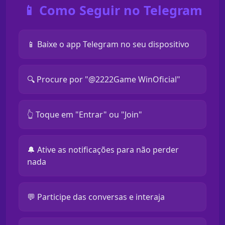
📱 Como Seguir no Telegram
📱 Baixe o app Telegram no seu dispositivo
🔍 Procure por "@2222Game WinOficial"
👆 Toque em "Entrar" ou "Join"
🔔 Ative as notificações para não perder
nada
💬 Participe das conversas e interaja