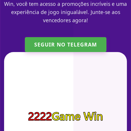
Win, você tem acesso a promoções incríveis e uma
experiência de jogo inigualável. Junte-se aos
vencedores agora!
SEGUIR NO TELEGRAM