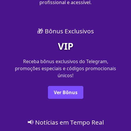
profissional e acessível.
🎁 Bônus Exclusivos
VIP
Receba bônus exclusivos do Telegram,
promoções especiais e códigos promocionais
únicos!
Ver Bônus
📢 Notícias em Tempo Real