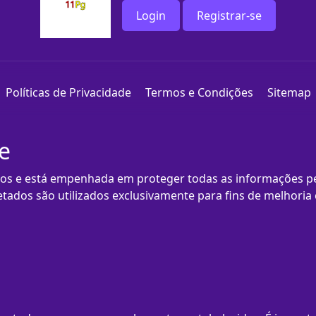
Login
Registrar-se
Políticas de Privacidade
Termos e Condições
Sitemap
de
rios e está empenhada em proteger todas as informações p
tados são utilizados exclusivamente para fins de melhoria