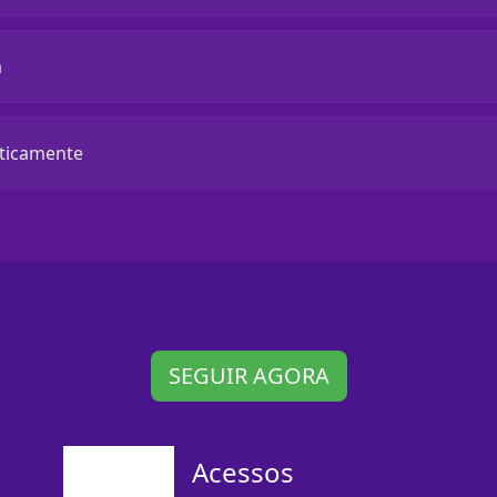
a
aticamente
SEGUIR AGORA
Acessos