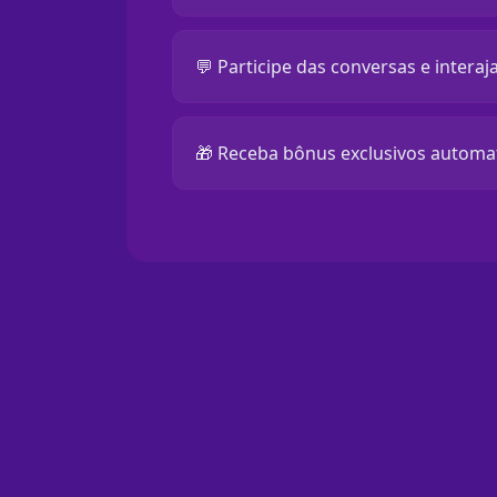
💬 Participe das conversas e interaj
🎁 Receba bônus exclusivos autom