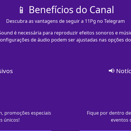
📱 Benefícios do Canal
Descubra as vantagens de seguir a 11Pg no Telegram
und é necessária para reproduzir efeitos sonoros e música.
configurações de áudio podem ser ajustadas nas opções do c
sivos
📢 Notí
m, promoções especiais
Fique por dentro d
s únicos!
eventos 