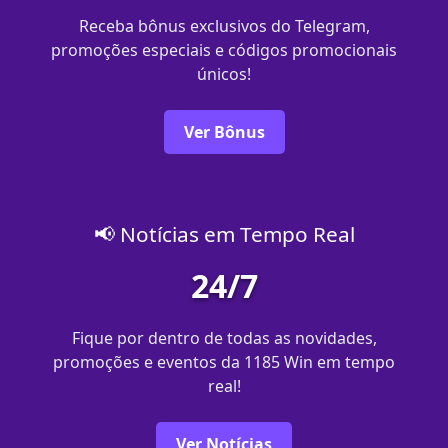
Receba bônus exclusivos do Telegram,
promoções especiais e códigos promocionais
únicos!
Ver Bônus
📢 Notícias em Tempo Real
24/7
Fique por dentro de todas as novidades,
promoções e eventos da 1185 Win em tempo
real!
Ver Notícias