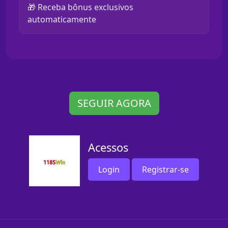
🎁 Receba bônus exclusivos
automaticamente
SEGUIR AGORA
Acessos
Login
Registrar-se