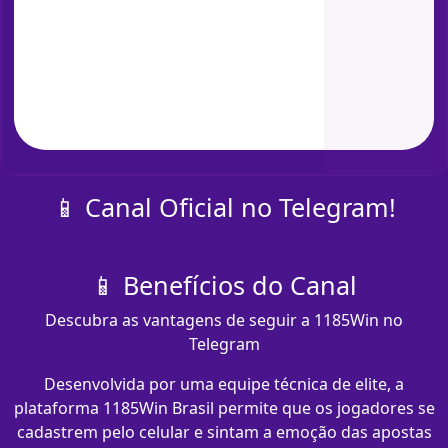
📱 Canal Oficial no Telegram!
📱 Benefícios do Canal
Descubra as vantagens de seguir a 1185Win no
Telegram
Desenvolvida por uma equipe técnica de elite, a
plataforma 1185Win Brasil permite que os jogadores se
cadastrem pelo celular e sintam a emoção das apostas