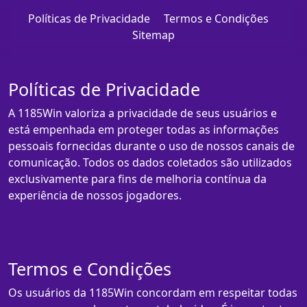
Políticas de Privacidade
Termos e Condições
Sitemap
Políticas de Privacidade
A 1185Win valoriza a privacidade de seus usuários e
está empenhada em proteger todas as informações
pessoais fornecidas durante o uso de nossos canais de
comunicação. Todos os dados coletados são utilizados
exclusivamente para fins de melhoria contínua da
experiência de nossos jogadores.
Termos e Condições
Os usuários da 1185Win concordam em respeitar todas