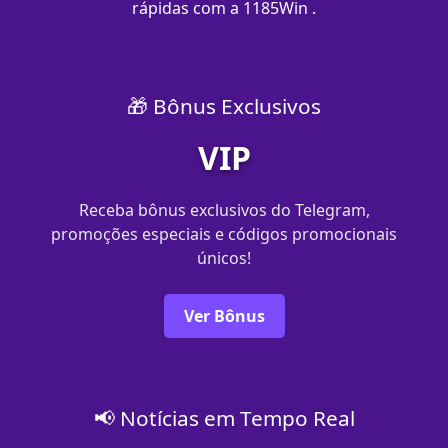
rápidas com a 1185Win .
🎁 Bônus Exclusivos
VIP
Receba bônus exclusivos do Telegram,
promoções especiais e códigos promocionais
únicos!
Ver Bônus
📢 Notícias em Tempo Real