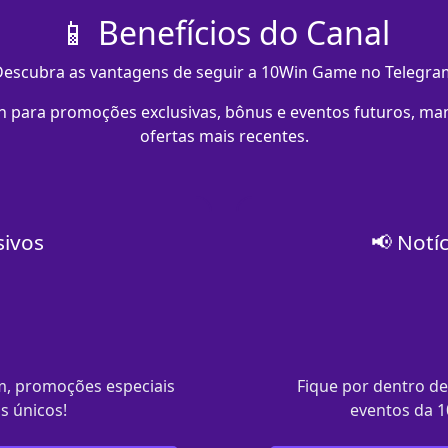
📱 Benefícios do Canal
Descubra as vantagens de seguir a 10Win Game no Telegra
sh para promoções exclusivas, bônus e eventos futuros, m
ofertas mais recentes.
sivos
📢 Notí
m, promoções especiais
Fique por dentro d
s únicos!
eventos da 