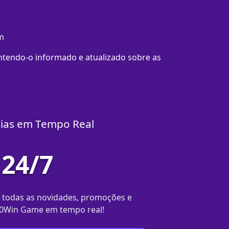
m
antendo-o informado e atualizado sobre as
cias em Tempo Real
24/7
e todas as novidades, promoções e
10Win Game em tempo real!