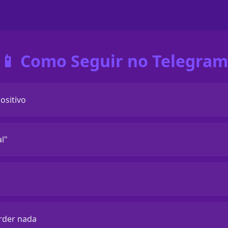
📱 Como Seguir no Telegram
ositivo
l"
erder nada