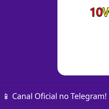
📱 Canal Oficial no Telegram!