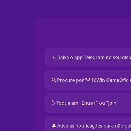
📱 Baixe o app Telegram no seu disp
🔍 Procure por "@10Win GameOficia
👆 Toque em "Entrar" ou "Join"
🔔 Ative as notificações para não p