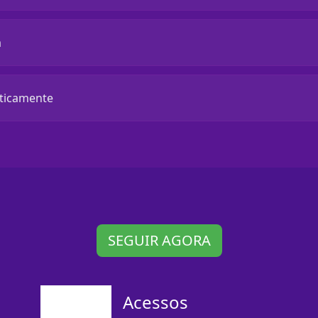
a
aticamente
SEGUIR AGORA
Acessos