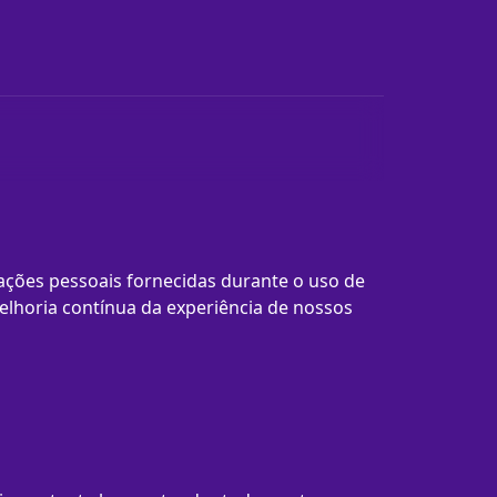
ações pessoais fornecidas durante o uso de
elhoria contínua da experiência de nossos