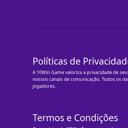
Políticas de Privacida
A 10Win Game valoriza a privacidade de se
nossos canais de comunicação. Todos os dad
jogadores.
Termos e Condições