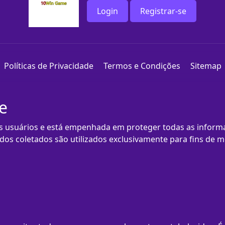
Login
Registrar-se
Políticas de Privacidade
Termos e Condições
Sitemap
de
us usuários e está empenhada em proteger todas as inform
os coletados são utilizados exclusivamente para fins de m