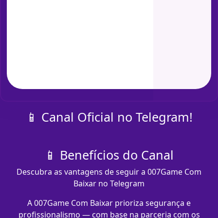
📱 Canal Oficial no Telegram!
📱 Benefícios do Canal
Descubra as vantagens de seguir a 007Game Com
Baixar no Telegram
A 007Game Com Baixar prioriza segurança e
profissionalismo — com base na parceria com os