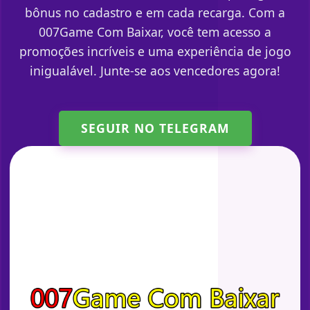
bônus no cadastro e em cada recarga. Com a
007Game Com Baixar, você tem acesso a
promoções incríveis e uma experiência de jogo
inigualável. Junte-se aos vencedores agora!
SEGUIR NO TELEGRAM